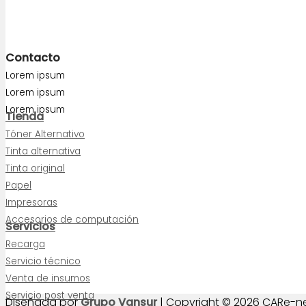
Contacto
Lorem ipsum
Lorem ipsum
Lorem ipsum
Tienda
Tóner Alternativo
Tinta alternativa
Tinta original
Papel
Impresoras
Accesorios de computación
Servicios
Recarga
Servicio técnico
Venta de insumos
Servicio post venta
Diseñada por
Grupo Vansur
| Copyright © 2026 CARe-n