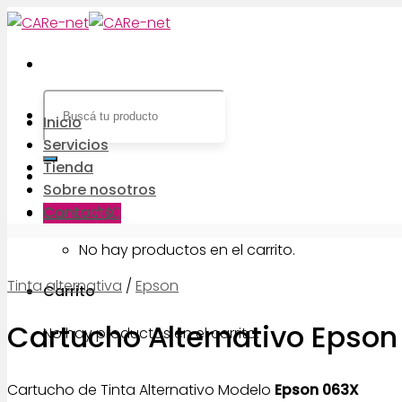
Skip
to
content
Buscar
por:
Inicio
Servicios
Tienda
Sobre nosotros
Contacto
Carrito /
$
0
No hay productos en el carrito.
Tinta alternativa
/
Epson
Carrito
Cartucho Alternativo Epso
No hay productos en el carrito.
Cartucho de Tinta Alternativo Modelo
Epson 063X