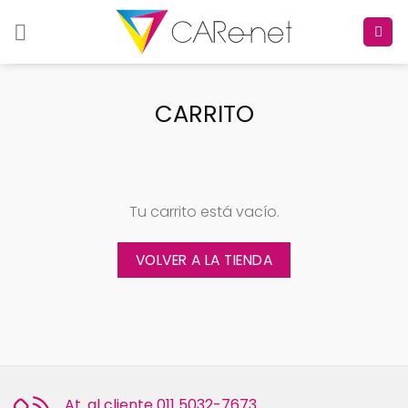
Skip
to
content
CARRITO
Tu carrito está vacío.
VOLVER A LA TIENDA
At. al cliente
011 5032-7673